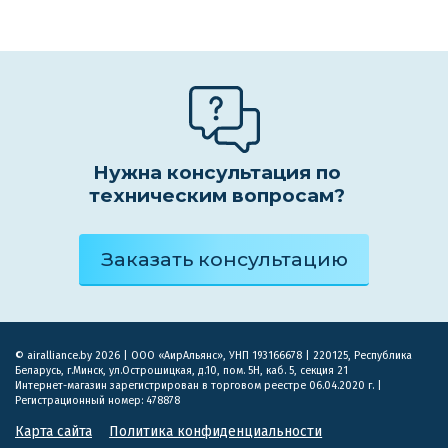
Нужна консультация по
техническим вопросам?
Заказать консультацию
© airalliance.by 2026 | ООО «АирАльянс», УНП 193166678 | 220125, Республика
Беларусь, г.Минск, ул.Острошицкая, д.10, пом. 5Н, каб. 5, секция 21
Интернет-магазин зарегистрирован в торговом реестре 06.04.2020 г. |
Регистрационный номер: 478878
Карта сайта
Политика конфиденциальности